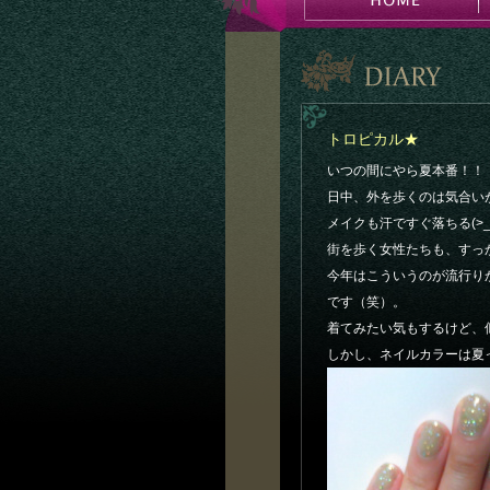
トロピカル★
いつの間にやら夏本番！！
日中、外を歩くのは気合いが要
メイクも汗ですぐ落ちる(>_
街を歩く女性たちも、すっ
今年はこういうのが流行り
です（笑）。
着てみたい気もするけど、似
しかし、ネイルカラーは夏