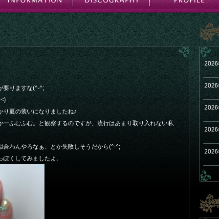
202
202
りますな(^-^;
<)
202
かり夏の装いになりましたね♪
かーふむふむ。と観察するのですが、流行はあまり取り入れない私
202
合わんやろなぁ、とか失敗しそうだから(^-^;
202
っぽくしてみましたよ。