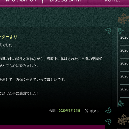
イッターより
202
式でした。
202
の世の中の状況と重ねながら、戦時中に体験されたご自身の卒園式
202
がとても心に染みました。
202
を通して、力強く生きていってほしいです。
202
て頂けた事に感謝でした‼
公開：
2020年3月14日